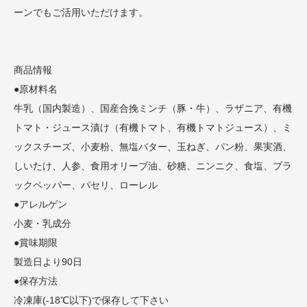
ーンでもご活用いただけます。
商品情報
●原材料名
牛乳（国内製造）、国産合挽ミンチ（豚・牛）、ラザニア、有機
トマト・ジュース漬け（有機トマト、有機トマトジュース）、ミ
ックスチーズ、小麦粉、無塩バター、玉ねぎ、パン粉、果実酒、
しいたけ、人参、食用オリーブ油、砂糖、ニンニク、食塩、ブラ
ックペッパー、パセリ、ローレル
●アレルゲン
小麦・乳成分
●賞味期限
製造日より90日
●保存方法
冷凍庫(-18℃以下)で保存して下さい